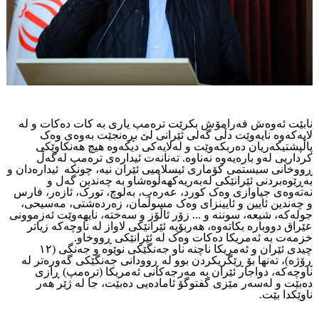
نابێت ئەوەش فەرامۆش بکرێت ترەمپ یاری بە کات دەکات و لە
لایەکەوە نایەوێت دڵی گەلی ئێرانی لێ بڕەنجێت بەوەی وەک
پاڵپشتیکەریان دەربکەوێت و لەلایەکی دیکەوە هیچ هەنکاوێکی
کرداریی لەو بارەیەوە نەناوە. تەنانەت ئیدارەی ترەمپ لەگەڵ
ڕووخانی سیستمی کۆماری ئیسلامیی ئێران نیە، چونکە ئیدارەدان و
بەڕێوەبردنی ئێرانێکی لەبەریەکهەڵوەشاو بە چەندین گەل و
نەتەوەی جیاوازی وەک کورد، عەرەب، بەلوچ، تورک، ئازەر، فارس
و چەندین ئایین و ئایینزای وەک مسوڵمان، زەردەشتی، مەسیحی،
جولەکە، شیعە، سوننە و ... زۆر ئاڵۆز و سەختە، نایهەوێت ئەزموونی
عێراق دووبارە بکاتەوە، هەربۆیە ئێرانێکی لاواز لە ناوچەکە زیاتر
خزمەت بە ئەمریکا دەکات وەک لە ئێرانێکی ڕووخاو.
چیدی ئێران و ئەمریکا ناچنە ناو جەنگێکی نوێوە و جەنگی (١٢
ڕۆژە)، تەنها بۆ ڕێگریکردن بوو لە ڕوودانی جەنگێکی گەورەتر لە
ناوچەکە، دواجار ئێران بە مەرجەکانی ئەمریکا (ترەمپ) ڕازی
دەبێت و لەسەر مێزی گفتوگۆ ئامادەیی دەبێت، جا لە ژێر هەر
ناوێکدا بێت.