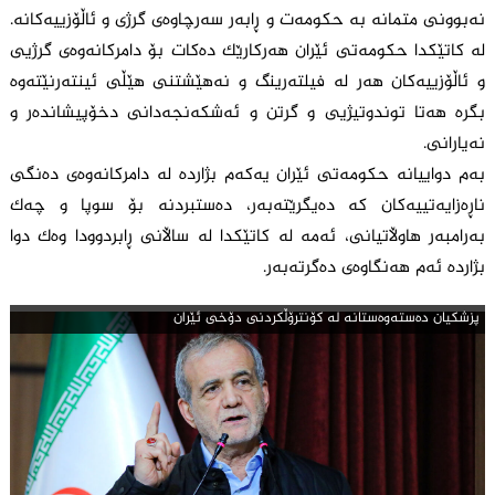
نەبوونی متمانە بە حکومەت و ڕابەر سەرچاوەی گرژی و ئاڵۆزییەکانە.
لە کاتێکدا حکومەتی ئێران هەرکارێک دەکات بۆ دامرکانەوەی گرژیی
و ئاڵۆزییەکان هەر لە فیلتەرینگ و نەهێشتنی هێڵی ئینتەرنێتەوە
بگرە هەتا توندوتیژیی و گرتن و ئەشکەنجەدانی دخۆپیشاندەر و
نەیارانی.
بەم دواییانە حکومەتی ئێران یەکەم بژاردە لە دامرکانەوەی دەنگی
ناڕەزایەتییەکان کە دەیگرێتەبەر، دەستبردنە بۆ سوپا و چەک
به‌رامبه‌ر هاوڵاتیانی، ئەمە لە کاتێکدا لە ساڵانی ڕابردوودا وەک دوا
بژاردە ئەم هەنگاوەی دەگرتەبەر.
پزشكیان ده‌سته‌وه‌ستانه‌ له‌ كۆنترۆڵكردنی دۆخی ئێران