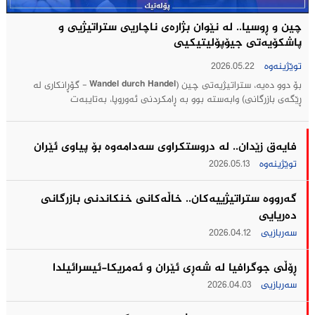
چین و ڕوسیا.. لە نێوان بژارەی ناچاریی ستراتیژيی و
پاشکۆیەتی جیۆپۆلیتیکيی
توێژینەوە
2026.05.22
بۆ دوو دەیە، ستراتیژیەتی چین (Wandel durch Handel - گۆڕانکاری لە
ڕێگەی بازرگانی) وابەستە بوو بە ڕامکردنی ئەوروپا، بەتایبەت
فایەق زێدان.. له‌ دروستكراوی سه‌دامه‌وه‌ بۆ پیاوی ئێران
توێژینەوە
2026.05.13
گه‌رووه‌ ستراتیژییه‌كان.. خاڵه‌كانی خنكاندنی بازرگانی
ده‌ریایی
سەربازیی
2026.04.12
ڕۆڵی جوگرافیا لە شەڕی ئێران و ئەمریکا-ئیسرائیلدا
سەربازیی
2026.04.03