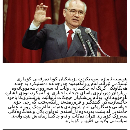
پێویستە ئاماژە بەوە بکرێت پزیشکیان کۆتا دەرفەتی کۆماری
ئیسلامی ئێرانە. لەم ڕوانگەیەوە هەرچەندە دەستیکرد بە چەند
هەنگاوێکی گرنگ لە چاکسازیی وڵات لە سەرووی هەموویانەوە
بڕیاردان دەربارەی یاسای حیجاب اجباری بۆ کەمکردنەوەی فشارە
ناوخۆییەکان، بەڵام پزیشکیان هیچکات ناتوانێت پێرێسترۆیکا یاخود
چاکسازییەکی گشتگیر و فرەڕەهەند ڕابگەیەنێت گەرچی خۆی
خواستی هەنگاوێکی لەم شێوەیەی هەیە، بەڵام وەک ڕوونە عەلی
خامنەیی لە پشت پەردەوە ئاڕاستەی تەواوی پلان و هەنگاوەکانی
سەرۆک کۆماری ئێران دەکات و ئەو چاکسازییانەش پێچەوانەی
سیاسەتی ولایەتی فقیهـ و کۆمارە.