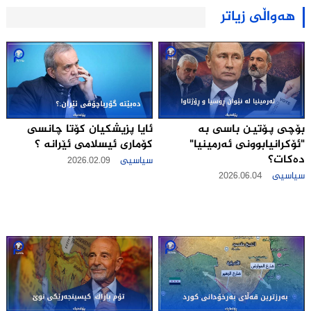
هەواڵی زیاتر
ئایا پزیشکیان کۆتا چانسی
بۆچی پـۆتیـن باسی به‌
کۆماری ئیسلامی ئێرانه ؟
"ئۆكرانیابوونى ئه‌رمینیا"
ده‌كات؟
سیاسیی
2026.02.09
سیاسیی
2026.06.04