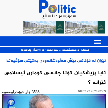
سەرنوسەر دانا ساڵح
قەیرانی ده‌ستپێشخه‌ریی.. ئۆپۆزیسیۆن له‌ 15 ساڵی ڕابردوودا
ئێران له‌ قۆناغی پێش هەڵوەشانەوەی یەکێتی سۆڤیه‌تدا
ئایا پزیشکیان کۆتا چانسی کۆماری ئیسلامی
ئێرانه ؟
2026.02.09 12:23 AM
3586 جار خوێندراوەتەوە