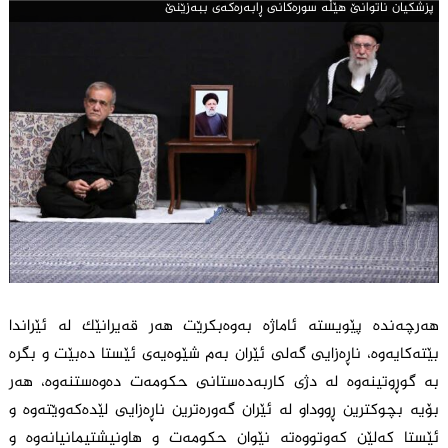
پزشكیان ناتوانێ هێڵه‌ سوره‌كانی ڕابه‌ره‌كه‌ی ببه‌زێنێ
هەرچەندە پێویستە ئاماژە بەوەبکرێت هەر قەیرانێک لە ئێراندا
بێتەکایەوە، ناڕەزایی گەلی ئێران بەم شێوەیەی ئێستا دەبێت و بگرە
بە گوڕوتینەوە لە دژی کاربەدەستانی حکومەت دەوەستنەوە، هەر
بۆیە بچوکترین ڕووداو لە ئێران گەورەترین ناڕەزایی لێدەکەوێتەوە و
ئێستا کەلێن کەوتووەتە نێوان حکومەت و هاونیشتیمانیانەوە و