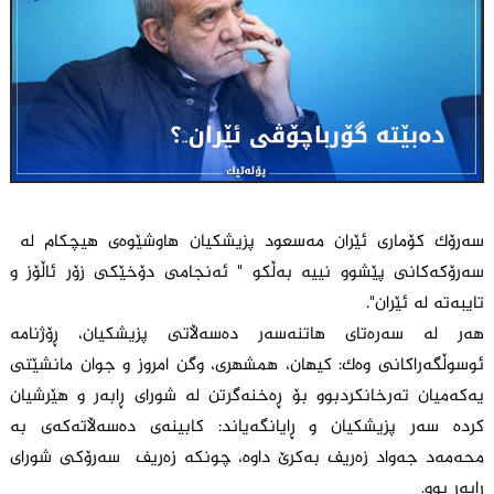
سەرۆک کۆماری ئێران مه‌سعود پزیشکیان هاوشێوەی هیچکام لە
سەرۆکەکانی پێشوو نییه بەڵکو " ئەنجامی دۆخێکی زۆر ئاڵۆز و
تایبەتە لە ئێران".
هەر لە سەرەتای هاتنەسەر دەسەڵاتی پزیشکیان، ڕۆژنامە
ئوسوڵگەراکانی وەک: کیهان، همشهری، وگن امروز و جوان مانشێتی
یەکەمیان تەرخانکردبوو بۆ ڕەخنەگرتن لە شورای ڕابەر و هێرشیان
کردە سەر پزیشکیان و ڕایانگەیاند: کابینەی دەسەڵاتەکەی بە
محەمەد جەواد زەریف بەکرێ داوە، چونکە زەریف سەرۆکی شورای
ڕابەر بوو.