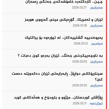
چـیـن.. كاره‌كته‌ره‌ خامۆشه‌كه‌ی جه‌نگى ڕه‌مه‌زان
سەربازیی
2026.03.27
ئێران و ئه‌مریكا.. گۆڕەپانی مینی گه‌رووی هورمز
سەربازیی
2026.03.18
په‌یوه‌ندییه‌ گشتییه‌كان.. له‌ تیۆره‌وه‌ بۆ پراكتیك
سیاسیی
2026.03.12
بە ناوچەییکردنی جەنگ.. ئێران به‌ره‌و كوێ ده‌بات ؟
سەربازیی
2026.03.03
سیناریۆکانی دواڕۆژ.. ڕابەرایەتی ئێران دەکەوێتە دەست
کێ؟
سەربازیی
2026.03.03
ڕۆژاڤای کوردستان.. مێژوو و بارودۆخ و هەڵەکانی کورد
توێژینەوە
2026.02.11