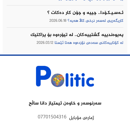
ئـەسـیـکـۆدا.. چییه‌ و چۆن كار ده‌كات ؟
كاریگه‌ریی له‌سه‌ر نرخی كاڵا هه‌یه‌؟
2026.06.18
په‌یوه‌ندییه‌ گشتییه‌كان.. له‌ تیۆره‌وه‌ بۆ پراكتیك
له‌ كۆتاییه‌كانی سه‌ده‌ی نۆزده‌وه‌ هه‌تا ئێستا
2026.03.12
سەرنوسەر و خاوەن ئیمتیاز دانا ساڵح
07701504316
ژمارەى مۆبایل