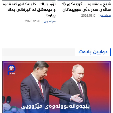
شێخ مەقسود .. گرێیەکی 13
تۆم باراك.. کلیلەکانی ئەنقەرە
ساڵەی سەر دڵی سورییەكان
و دیمەشق لە گیرفانی یەک
پیاودا
سیاسیی
2026.01.10
سیاسیی
2025.12.20
دوایین بابەت