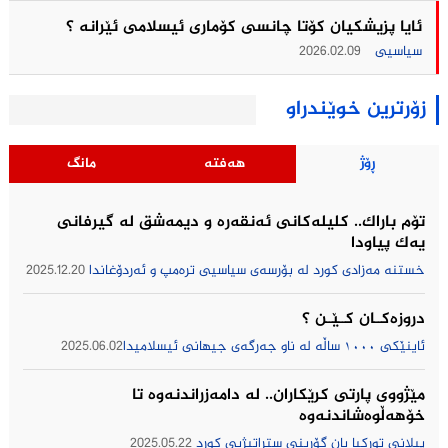
ئایا پزیشکیان کۆتا چانسی کۆماری ئیسلامی ئێرانه ؟
سیاسیی
2026.02.09
زۆرترین خوێندراو
ڕۆژ
هەفتە
مانگ
تۆم باراك.. کلیلەکانی ئەنقەرە و دیمەشق لە گیرفانی
یەک پیاودا
خستنە مەزادی کورد لە بۆرسەی سیاسیی ترەمپ و ئەردۆغاندا
2025.12.20
دروزەکــان کــێــن ؟
ئاینێکی ١٠٠٠ ساڵە لە ناو جەرگەی جیهانی ئیسلامیدا
2025.06.02
مێژووى پارتى كرێكاران.. لە دامەزراندنەوە تا
خۆهەڵوەشاندنەوە
پیلانی توركیا یان گۆڕینی ستراتیژیی كورد
2025.05.22