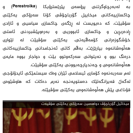
بە لەبەرچاوگرتنی پرۆسه‌ی پێرێسترۆیکا (Perestroika) و
چاکسازییەکانی میخاییل گۆرباچۆڤی کۆتا سەرۆکی یەکێتی
سۆڤیێت، کە دەیویست لە ڕێگەی چاکسازی سیاسیی و ئازادی
ڕادەربڕین و چاکسازی ئابووریی و بەرەوپێشبردنی ئاستی
خۆشگوزەرانی کۆمەڵایەتی، یەکێتی سۆڤیێت لە لێواری
هەڵوەشانەوە بپارێزێت، بەڵام کاتی ئەنجامدانی چاکسازییەکانی
درەنگ بوو و نەیتوانی سەرکەوتوو بێت و دواجار بووە مایەی
هەڵوەشانەوەی و چەندپارچەبوونی یەکێتی سۆڤیێت.
لەم سەربەنەوە کۆماری ئیسلامی ئێران وەک سیستمێکی ئایدۆلۆجی
لەگەڵ قەیرانگەلێک دەستوپەنجە نەرم دەکات کە هاوشێوەی
قۆناغی پێش هەڵوەشانەوەی یەکێتی سۆڤیێتە.
میخائیل گۆرباچۆڤ دواهه‌مین سه‌رۆكی یه‌كێتی سۆڤیه‌ت